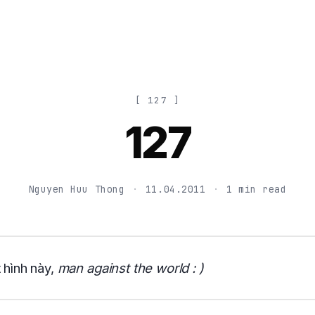
[ 127 ]
127
Nguyen Huu Thong
·
11.04.2011
·
1 min read
t hình này,
man against the world : )