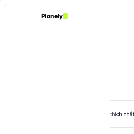
Plonely
thích nhấ