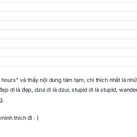
hours" và thấy nội dung tàm tạm, chỉ thích nhất là nh
đẹp ơi là đẹp, dzui ơi là dzui, stupid ơi là stupid, wander
g.
 mình thích đi : )