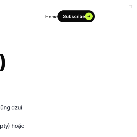
Subscribe
Home
)
cũng dzui
pty) hoặc