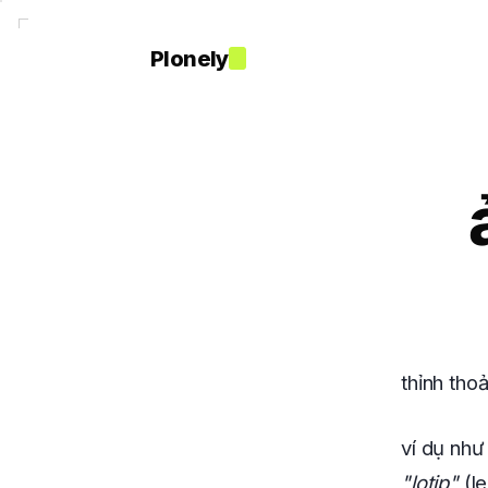
Plonely
thỉnh tho
ví dụ như
"lotjp"
(le