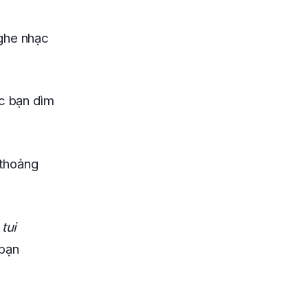
nghe nhạc
ác bạn dìm
 thoảng
tui
 bạn