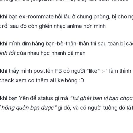
 khi bạn ex-roommate hồi lâu ở chung phòng, bị cho 
t rồi sau đó còn ghiền nhạc anime hơn mình
 khi mình dìm hàng bạn-bè-thân-thân thì sau toàn bị c
ính tốt
của nhau học nhanh dã man
 khi thấy mình post lên FB có người "like" :-" làm thỉnh
check xem có thêm ai like hông :D
 khi bạn Yến để status gì mà
"tui ghét bạn vì bạn chọc 
i hông quên bạn được"
gì đó, và có người tưởng đó là