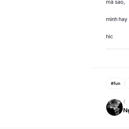
mà sao,
mình hay 
hic
#fun
[ 
N