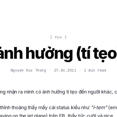
[ fun ]
ảnh hưởng (tí tẹo
Nguyen Huu Thong
·
27.04.2011
·
1 min read
ảng nhận ra mình có ảnh hưởng tí tẹo đến người khác, 
 thỉnh thoảng thấy mấy cái status kiểu như
"i-tem"
(em
aving on the jet plane) trên FB, thấy tức cười và nice