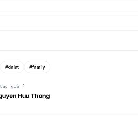
#dalat
#family
tác giả ]
guyen Huu Thong