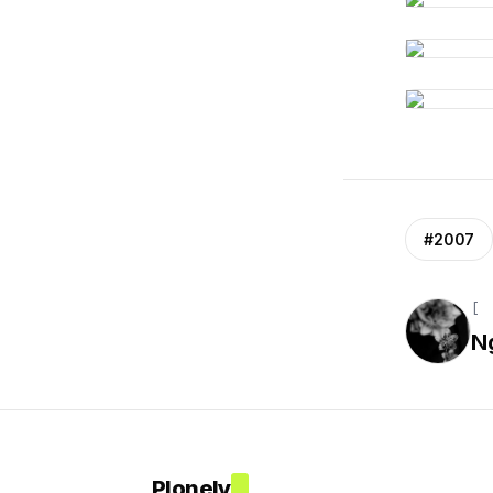
#2007
[ 
N
Plonely