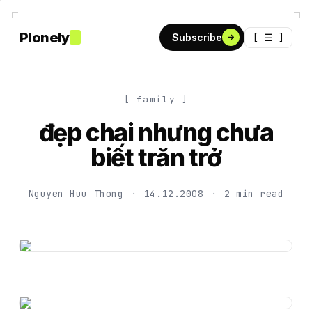
Plonely
[ ☰ ]
Subscribe
[ family ]
đẹp chai nhưng chưa
biết trăn trở
Nguyen Huu Thong
·
14.12.2008
·
2 min read