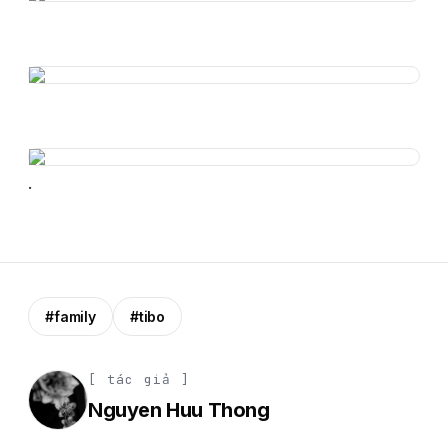
.
#family
#tibo
[ tác giả ]
Nguyen Huu Thong