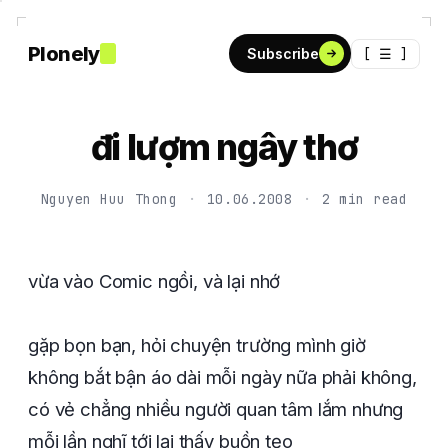
Plonely
[ ☰ ]
Subscribe
đi lượm ngây thơ
Nguyen Huu Thong
·
10.06.2008
·
2 min read
vừa vào Comic ngồi, và lại nhớ
gặp bọn bạn, hỏi chuyện trường mình giờ
không bắt bận áo dài mỗi ngày nữa phải không,
có vẻ chẳng nhiều người quan tâm lắm nhưng
mỗi lần nghĩ tới lại thấy buồn tẹo