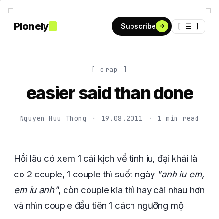
Plonely
[ ☰ ]
Subscribe
[ crap ]
easier said than done
Nguyen Huu Thong
·
19.08.2011
·
1 min read
Hồi lâu có xem 1 cái kịch về tình iu, đại khái là
có 2 couple, 1 couple thì suốt ngày
"anh iu em,
em iu anh"
, còn couple kia thì hay cãi nhau hơn
và nhìn couple đầu tiên 1 cách ngưỡng mộ