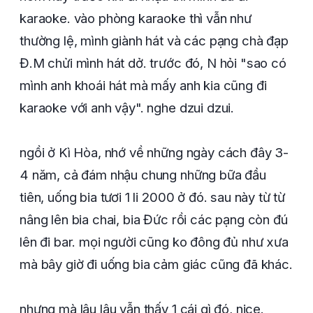
karaoke. vào phòng karaoke thì vẫn như
thường lệ, mình giành hát và các pạng chà đạp
Đ.M chửi mình hát dở. trước đó, N hỏi "sao có
mình anh khoái hát mà mấy anh kia cũng đi
karaoke với anh vậy". nghe dzui dzui.
ngồi ở Kì Hòa, nhớ về những ngày cách đây 3-
4 năm, cả đám nhậu chung những bữa đầu
tiên, uống bia tươi 1 li 2000 ở đó. sau này từ từ
nâng lên bia chai, bia Đức rồi các pạng còn đú
lên đi bar. mọi người cũng ko đông đủ như xưa
mà bây giờ đi uống bia cảm giác cũng đã khác.
nhưng mà lâu lâu vẫn thấy 1 cái gì đó, nice.