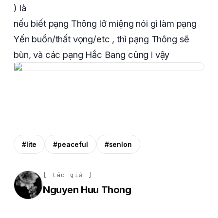
) là
nếu biết pạng Thông lỡ miệng nói gì làm pạng
Yến buồn/thất vọng/etc , thì pạng Thông sẽ
bùn, và các pạng Hắc Bang cũng i vậy
#lite
#peaceful
#senlon
[ tác giả ]
Nguyen Huu Thong