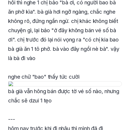
hồi thì nghe 1 chị bảo "bà ơi, có người bao bà
ăn phở kìa". bà già hơi ngỡ ngàng, chắc nghe
không rõ, đứng ngần ngừ. chị khác không biết
chuyện gì, lại bảo "ở đây không bán vé số bà
ơi". chị trước đó lại nói vọng ra "có chị kia bao
bà già ăn 1 tô phở. bà vào đây ngồi nè bà". vậy
là bà đi vào
nghe chữ "bao" thấy tức cười
bà già vẫn hông bán được tờ vé số nào, nhưng
chắc sẽ dzui 1 tẹo
---
hôm nay trước khi đi nhậu thì mình đã đi