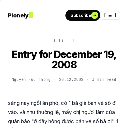
Plonely
[ ☰ ]
Subscribe
[ lite ]
Entry for December 19,
2008
Nguyen Huu Thong
·
20.12.2008
·
3 min read
sáng nay ngồi ăn phở, có 1 bà già bán vé số đi
vào. và như thường lệ, mấy chị người làm của
quán bảo "ở đây hông được bán vé số bà ơi". 1