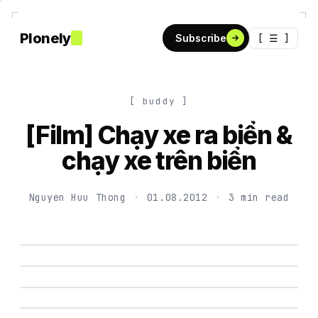
Plonely
[ ☰ ]
Subscribe
[ buddy ]
[Film] Chạy xe ra biển &
chạy xe trên biển
Nguyen Huu Thong
·
01.08.2012
·
3 min read