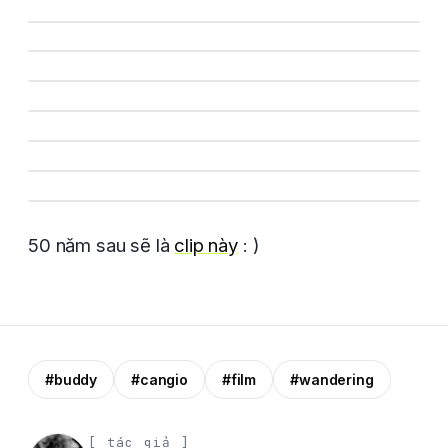
50 năm sau sẽ là
clip này
: )
#buddy
#cangio
#film
#wandering
[ tác giả ]