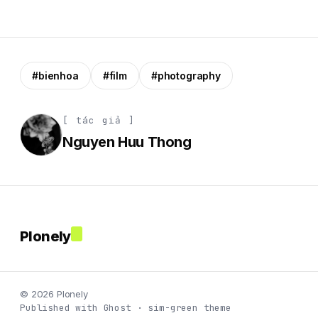
#bienhoa
#film
#photography
[ tác giả ]
Nguyen Huu Thong
Plonely
© 2026 Plonely
Published with Ghost · sim-green theme