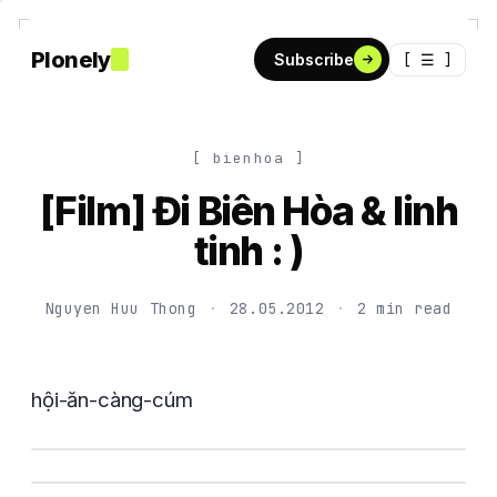
Plonely
[ ☰ ]
Subscribe
[ bienhoa ]
[Film] Đi Biên Hòa & linh
tinh : )
Nguyen Huu Thong
·
28.05.2012
·
2 min read
hội-ăn-càng-cúm