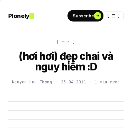
Plonely
[ ☰ ]
Subscribe
[ fun ]
(hơi hơi) đẹp chai và
nguy hiểm :D
Nguyen Huu Thong
·
25.04.2011
·
1 min read