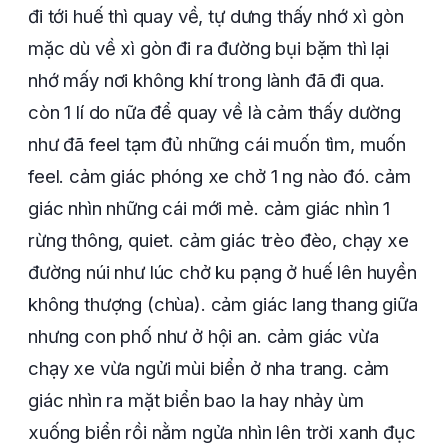
đi tới huế thì quay về, tự dưng thấy nhớ xì gòn
mặc dù về xì gòn đi ra đường bụi bặm thì lại
nhớ mấy nơi không khí trong lành đã đi qua.
còn 1 lí do nữa để quay về là cảm thấy dường
như đã feel tạm đủ những cái muốn tìm, muốn
feel. cảm giác phóng xe chở 1 ng nào đó. cảm
giác nhìn những cái mới mẻ. cảm giác nhìn 1
rừng thông, quiet. cảm giác trèo đèo, chạy xe
đường núi như lúc chở ku pạng ở huế lên huyền
không thượng (chùa). cảm giác lang thang giữa
nhưng con phố như ở hội an. cảm giác vừa
chạy xe vừa ngửi mùi biển ở nha trang. cảm
giác nhìn ra mặt biển bao la hay nhảy ùm
xuống biển rồi nằm ngửa nhìn lên trời xanh đục