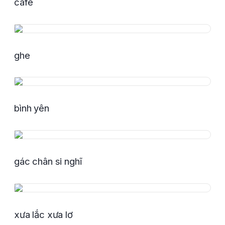
càfé
ghe
bình yên
gác chân si nghĩ
xưa lắc xưa lơ