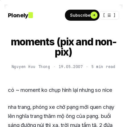
Plonely
[ ☰ ]
Subscribe
moments (pix and non-
pix)
Nguyen Huu Thong
·
19.05.2007
·
5 min read
có ~ moment ko chụp hình lại nhưng so nice
nha trang, phóng xe chở pạng mới quen chạy
lên nghĩa trang thăm mộ ông của pạng. buổi
sáng đường núi thì xa, trời mưa tầm tã. 2 đứa