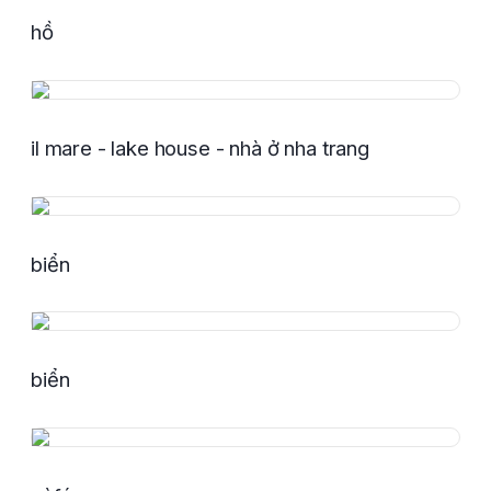
hồ
il mare - lake house - nhà ở nha trang
biển
biển