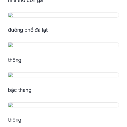
đường phố đà lạt
thông
bậc thang
thông