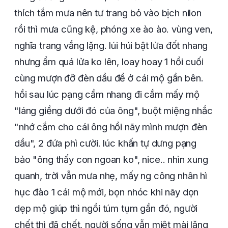
thích tắm mưa nên tư trang bỏ vào bịch nilon
rồi thì mưa cũng kệ, phóng xe ào ào. vùng ven,
nghĩa trang vắng lặng. lúi húi bật lửa đốt nhang
nhưng ẩm quá lửa ko lên, loay hoay 1 hồi cuối
cùng mượn đỡ đèn dầu để ở cái mộ gần bên.
hồi sau lúc pạng cầm nhang đi cắm mấy mộ
"láng giềng dưới đó của ông", buột miệng nhắc
"nhớ cắm cho cái ông hồi nãy mình mượn đèn
dầu", 2 đứa phì cười. lúc khấn tự dưng pạng
bảo "ông thấy con ngoan ko", nice.. nhìn xung
quanh, trời vẫn mưa nhẹ, mấy ng công nhân hì
hục đào 1 cái mộ mới, bọn nhóc khi nãy dọn
dẹp mộ giúp thì ngồi túm tụm gần đó, người
chết thì đã chết, người sống vẫn miệt mài lặng