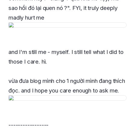
sao hồi đó lại quen nó ?". FYI, it truly deeply
madly hurt me
and I'm still me - myself. I still tell what I did to
those I care. hì.
vừa đưa blog mình cho 1 người mình đang thích
đọc. and I hope you care enough to ask me.
-----------------