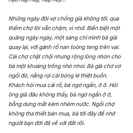
Những ngày đôi vợ chồng già không tới, qua
thềm chợ tôi vẫn chậm, vì nhớ. Biền biệt một
quãng ngày ngày, một sáng chỉ mình bà già
quay lại, với gánh rổ nan toòng teng trên vai.
Cái chợ chật chội nhưng rộng lòng nhón cho
bà một khoảng trống nhỏ nhoi. Bà già chơ vơ
ngồi đó, nắng rọi cái bóng lẻ thiệt buồn.
Khách hỏi mua cái rổ, bà ngơ ngẩn, ờ ờ. Hỏi
ông già đâu không thấy, bà ngơ ngẩn ờ ờ,
bỗng dưng mắt kèm nhèm nước. Ngồi chợ
không tha thiết bán mua, bà tới đây để nhớ
người bạn đời đã về với đất rồi.