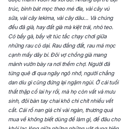
trúc, bình bát mọc theo mé đìa, vài cây vú
sữa, vài cây lekima, vài cây dâu… Và chúng
đều đã già, hay đất già mà kiệt trái, nhỏ teo.
Có bầy gà, bầy vịt túc tắc chạy chơi giữa
những rau cỏ dại. Rau đắng đất, rau má mọc
cạnh mấy dây bí. Đôi vợ chồng già mang
mảnh vườn bày ra nơi thềm chợ. Người đã
từng quê đi qua ngây ngô nhớ, người chẳng
dan díu gì cũng đứng lại ngậm ngùi. Ở cái tuổi
thất thập cổ lai hy rồi, mà họ còn vất vả mưu
sinh, đôi bàn tay chai khô chi chít nhiều vết
cắt. Cái rổ nan giá chỉ vài ngàn, thương quá
mua về không biết dùng để làm gì, để đâu cho
khỏi lạc lỏng giữa những những vật dụng hiện