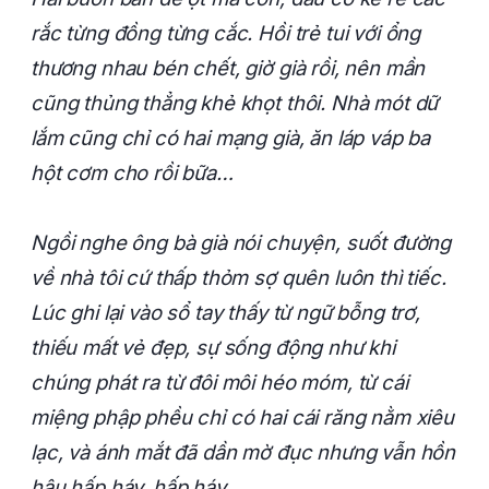
rắc từng đồng từng cắc. Hồi trẻ tui với ổng
thương nhau bén chết, giờ già rồi, nên mần
cũng thủng thẳng khẻ khọt thôi. Nhà mót dữ
lắm cũng chỉ có hai mạng già, ăn láp váp ba
hột cơm cho rồi bữa…
Ngồi nghe ông bà già nói chuyện, suốt đường
về nhà tôi cứ thấp thỏm sợ quên luôn thì tiếc.
Lúc ghi lại vào sổ tay thấy từ ngữ bỗng trơ,
thiếu mất vẻ đẹp, sự sống động như khi
chúng phát ra từ đôi môi héo móm, từ cái
miệng phập phều chỉ có hai cái răng nằm xiêu
lạc, và ánh mắt đã dần mờ đục nhưng vẫn hồn
hậu hấp háy, hấp háy…