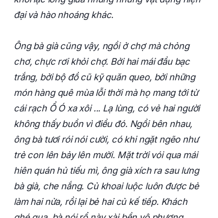
đại và hào nhoáng khác.
Ông bà già cũng vậy, ngồi ở chợ mà chỏng
chơ, chực rơi khỏi chợ. Bởi hai mái đầu bạc
trắng, bởi bộ đồ cũ kỹ quăn queo, bởi những
món hàng quê mùa lỗi thời mà họ mang tới từ
cái rạch Ổ Ó xa xôi ... Lạ lùng, có vẻ hai người
không thấy buồn vì điều đó. Ngồi bên nhau,
ông bà tươi rói nói cười, có khi ngặt ngẽo như
trẻ con lên bảy lên mười. Mặt trời vói qua mái
hiên quán hủ tiếu mì, ông già xích ra sau lưng
bà già, che nắng. Củ khoai luộc luôn được bẻ
làm hai nửa, rồi lại bẻ hai củ kế tiếp. Khách
ghé qua, bà nói rổ này xài bền vô phương.