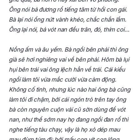
Ông nói bả đương rổ tiếng tăm từ hồi con gái.
Bà lại nói ổng nứt vành khéo, chắc chắn lắm.
Ông lại nói, bả vót nan đều trân, đó, thím coi…
Nồng ấm và âu yếm. Bà ngồi bên phải thì ông
già sẽ hơi nghiêng vai về bên phải. Hôm bà lụi
hụi bên trái vai ông lệch hẳn về trái. Cái kiểu
ngồi làm tôi vừa mắc cười vừa cảm động.
Không cố tình, nhưng lúc nào hai ông bà cũng
làm tôi đi chậm, bởi cái ngón trỏ trên tay ông
bà còn nguyên cuộn vải cũ sờn dùng để vót
nan, như thể sớm nay họ đang ngồi đan rổ thì
nghe tiếng tàu chạy, vậy là họ xỏ dép mau
mau đùm túm đi; bởi mấy con vịt con lông