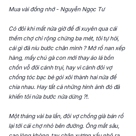
Mua vài đồng nhớ - Nguyễn Ngọc Tư
Có đôi khi mất nửa giờ để đi xuyên qua cái
thềm chợ chỉ rộng chừng ba mét, tôi tự hỏi,
cái gì đã níu bước chân mình ? Mớ rổ nan xếp
hàng, mấy chú gà con mới thay áo lá bồn
chồn vỗ đôi cánh trụi, hay vì cảnh đôi vợ
chồng tóc bạc bẻ gói xôi thành hai nửa để
chia nhau. Hay tất cả những hình ảnh đó đã
khiến tôi nửa bước nửa dừng ?!.
Một tháng vài ba lần, đôi vợ chồng già bán rổ
lại tới cái chợ nhỏ bên đường. Ông mắt sâu,
cao lòng khòng, tay chân xương xẩu nhô ra