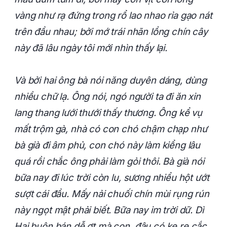
vàng như rạ đứng trong rổ lao nhao rỉa gạo nát
trên đầu nhau; bởi mớ trái nhãn lồng chín cây
này đã lâu ngày tôi mới nhìn thấy lại.
Và bởi hai ông bà nói năng duyên dáng, dùng
nhiều chữ lạ. Ông nói, ngó người ta đi ăn xin
lang thang lưới thưới thấy thương. Ông kể vụ
mất trộm gà, nhà có con chó chậm chạp như
bà già đi âm phủ, con chó này làm kiểng lâu
quá rồi chắc ông phải làm gỏi thôi. Bà già nói
bữa nay đi lúc trời còn lu, sương nhiểu hột ướt
sượt cái đầu. Mấy nải chuối chín mùi rụng rún
này ngọt mật phải biết. Bữa nay im trời dữ. Dì
Hai buôn bán dễ ợt mà con, đâu có ke re cắc