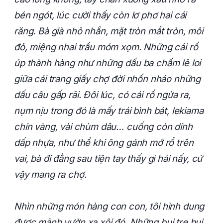
bén ngót, lúc cười thấy còn lơ phơ hai cái
răng. Bà già nhỏ nhắn, mặt tròn mắt tròn, môi
đỏ, miệng nhai trầu móm xọm. Những cái rổ
úp thành hàng như những dấu ba chấm lẻ loi
giữa cái trang giấy chợ đời nhốn nháo những
dấu câu gấp rãi. Đôi lúc, có cái rổ ngửa ra,
nụm nịu trong đó là mấy trái bình bát, lekiama
chín vàng, vài chùm dâu… cuống còn dính
dấp nhựa, như thể khi ông gánh mớ rổ trên
vai, bà đi đằng sau tiện tay thấy gì hái nấy, cứ
vậy mang ra chợ.
Nhìn những món hàng con con, tôi hình dung
được mảnh vườn xa xôi đó. Những bụi tre bụi