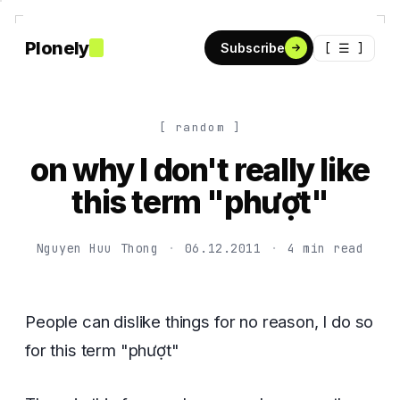
Plonely
[ ☰ ]
Subscribe
[ random ]
on why I don't really like
this term "phượt"
Nguyen Huu Thong
·
06.12.2011
·
4 min read
People can dislike things for no reason, I do so
for this term "phượt"