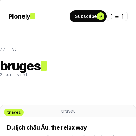
Plonely
[ ☰ ]
Subscribe
// TAG
bruges
2 bài viết
travel
travel
Du lịch châu Âu, the relax way