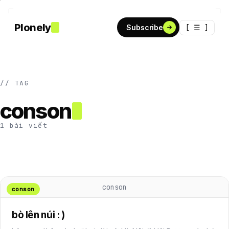
Plonely
[ ☰ ]
Subscribe
// TAG
conson
1 bài viết
conson
conson
bò lên núi : )