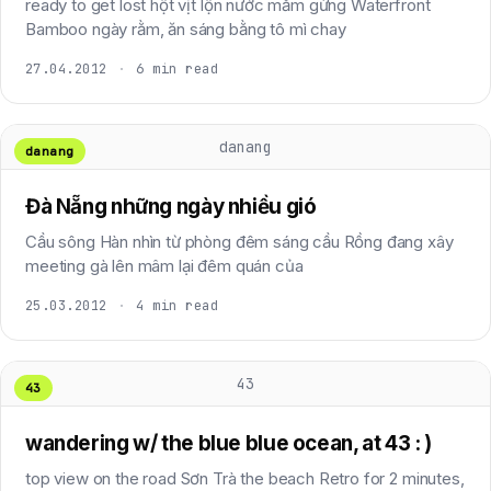
ready to get lost hột vịt lộn nước mắm gừng Waterfront
Bamboo ngày rằm, ăn sáng bằng tô mì chay
27.04.2012
·
6 min read
danang
danang
Đà Nẵng những ngày nhiều gió
Cầu sông Hàn nhìn từ phòng đêm sáng cầu Rồng đang xây
meeting gà lên mâm lại đêm quán của
25.03.2012
·
4 min read
43
43
wandering w/ the blue blue ocean, at 43 : )
top view on the road Sơn Trà the beach Retro for 2 minutes,