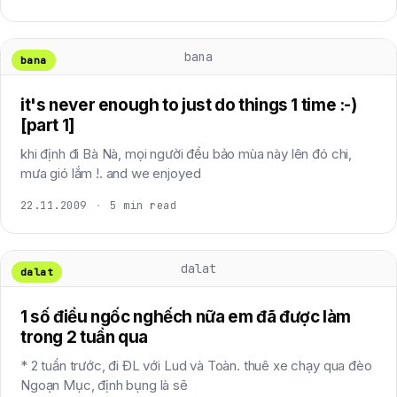
bana
bana
it's never enough to just do things 1 time :-)
[part 1]
khi định đi Bà Nà, mọi người đều bảo mùa này lên đó chi,
mưa gió lắm !. and we enjoyed
22.11.2009
·
5 min read
dalat
dalat
1 số điều ngốc nghếch nữa em đã được làm
trong 2 tuần qua
* 2 tuần trước, đi ĐL với Lud và Toàn. thuê xe chạy qua đèo
Ngoạn Mục, định bụng là sẽ