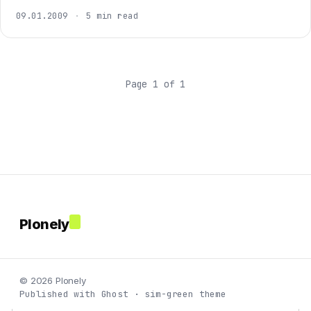
09.01.2009
·
5 min read
Page 1 of 1
Plonely
© 2026 Plonely
Published with Ghost · sim-green theme