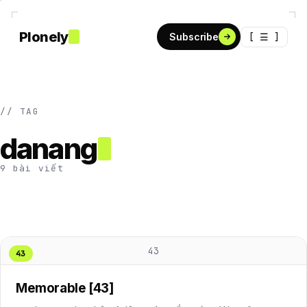
Plonely
[ ☰ ]
Subscribe
// TAG
danang
9 bài viết
43
43
Memorable [43]