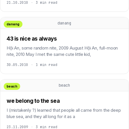
21.10.2010
·
3 min read
danang
danang
43 is nice as always
Hội An, some random nite, 2009 August Hội An, full-moon
nite, 2010 May I met the same cute little kid,
30.05.2010
·
1 min read
beach
beach
we belong to the sea
I (mistakenly ?) learned that people all came from the deep
blue sea, and they all long for it as a
23.11.2009
·
3 min read