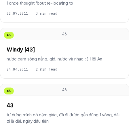
I once thought 'bout re-locating to
02.07.2011
·
3 min read
43
43
Windy [43]
nước cam sóng nắng, gió, nước và nhạc : ) Hội An
24.04.2011
·
2 min read
43
43
43
tự dưng mình có cảm giác, đã đi được gần đúng 1 vòng, dài
ơi là dài. ngày đầu tiên