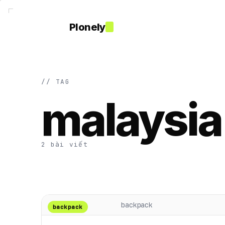
Plonely
// TAG
malaysia
2 bài viết
backpack
backpack