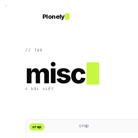
Plonely
// TAG
misc
4 bài viết
crap
crap