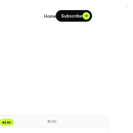
Subscribe
Home
misc
misc