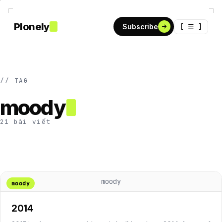
Plonely
[ ☰ ]
Subscribe
// TAG
moody
21 bài viết
moody
moody
2014