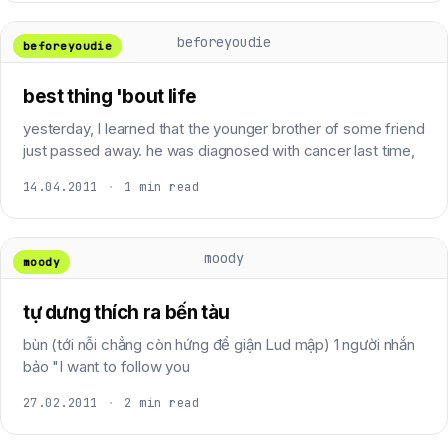
beforeyoudie
beforeyoudie
best thing 'bout life
yesterday, I learned that the younger brother of some friend
just passed away. he was diagnosed with cancer last time,
14.04.2011
·
1 min read
moody
moody
tự dưng thích ra bến tàu
bùn (tới nỗi chẳng còn hứng để giận Lud mập) 1 người nhắn
bảo "I want to follow you
27.02.2011
·
2 min read