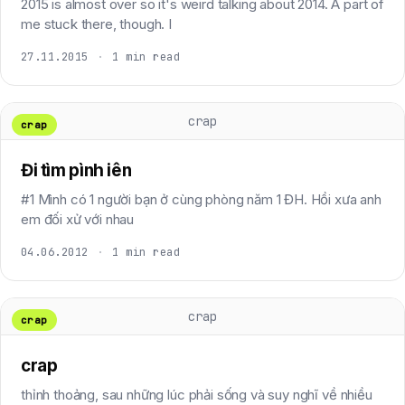
2015 is almost over so it's weird talking about 2014. A part of
me stuck there, though. I
27.11.2015
·
1 min read
crap
crap
Đi tìm pình iên
#1 Mình có 1 người bạn ở cùng phòng năm 1 ĐH. Hồi xưa anh
em đối xử với nhau
04.06.2012
·
1 min read
crap
crap
crap
thỉnh thoảng, sau những lúc phải sống và suy nghĩ về nhiều