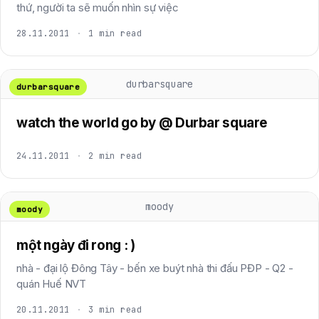
thứ, người ta sẽ muốn nhìn sự việc
28.11.2011
·
1 min read
durbarsquare
durbarsquare
watch the world go by @ Durbar square
24.11.2011
·
2 min read
moody
moody
một ngày đi rong : )
nhà - đại lộ Đông Tây - bến xe buýt nhà thi đấu PĐP - Q2 -
quán Huế NVT
20.11.2011
·
3 min read