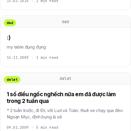
13.03.2010
·
2 min read
dad
dad
:)
my table đụng đụng
14.11.2009
·
1 min read
dalat
dalat
1 số điều ngốc nghếch nữa em đã được làm
trong 2 tuần qua
* 2 tuần trước, đi ĐL với Lud và Toàn. thuê xe chạy qua đèo
Ngoạn Mục, định bụng là sẽ
09.01.2009
·
5 min read