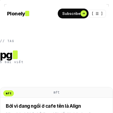
Plonely
[ ☰ ]
Subscribe
// TAG
pg
5 bài viết
mft
mft
Bởi vì đang ngồi ở cafe tên là Align