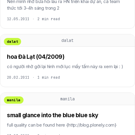
Nên mình nhớ bữa hồi lâu ra HN triển khai dự án, cả team
thức tới 3-4h sáng trong 2
12.05.2011
·
2 min read
dalat
dalat
hoa Đà Lạt (04/2009)
có người nhờ gởi lại hình mới lục mấy tấm này ra xem lại : )
20.02.2011
·
1 min read
manila
manila
small glance into the blue blue sky
full quality can be found here {http://blog.plonely.com}