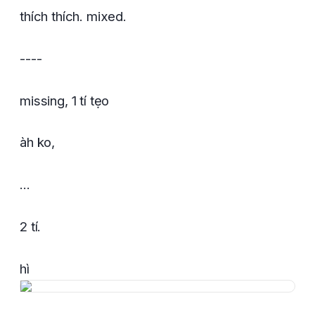
thích thích. mixed.
----
missing, 1 tí tẹo
àh ko,
...
2 tí.
hì