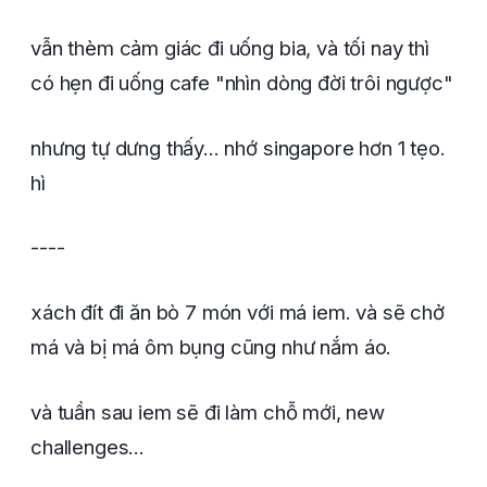
vẫn thèm cảm giác đi uống bia, và tối nay thì
có hẹn đi uống cafe "nhìn dòng đời trôi ngược"
nhưng tự dưng thấy... nhớ singapore hơn 1 tẹo.
hì
----
xách đít đi ăn bò 7 món với má iem. và sẽ chở
má và bị má ôm bụng cũng như nắm áo.
và tuần sau iem sẽ đi làm chỗ mới, new
challenges...