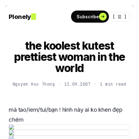
Plonely
[ ☰ ]
Subscribe
the koolest kutest
prettiest woman in the
world
Nguyen Huu Thong
·
13.09.2007
·
1 min read
má tao/iem/tui/bạn ! hình này ai ko khen đẹp
chém