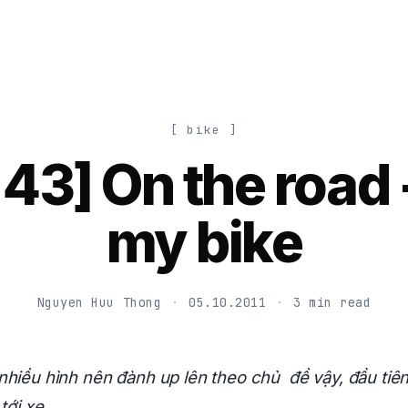
[ bike ]
 43] On the road 
my bike
Nguyen Huu Thong
·
05.10.2011
·
3 min read
hiều hình nên đành up lên theo chủ đề vậy, đầu tiên
tới xe