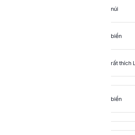
núi
biển
rất thích 
biển