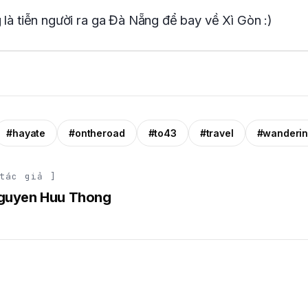
 là tiễn người ra ga Đà Nẵng để bay về Xì Gòn :)
#hayate
#ontheroad
#to43
#travel
#wanderi
tác giả ]
guyen Huu Thong