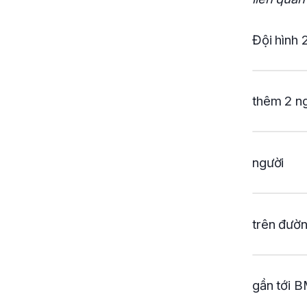
Đội hình 
thêm 2 ng
người
trên đườn
gần tới B