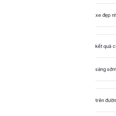
xe đẹp n
kết quả c
sáng sớm
trên đườ