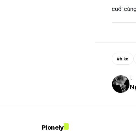
cuối cùng
#bike
[ 
N
Plonely