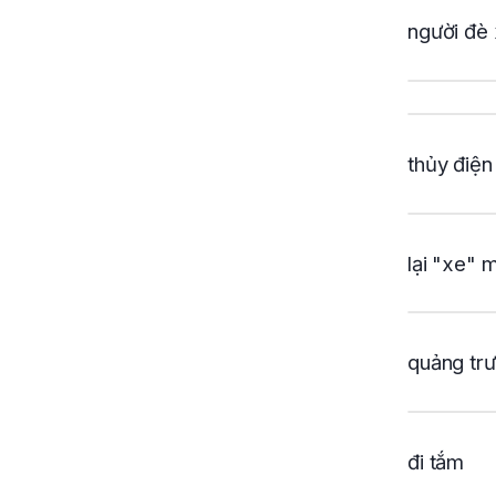
người đè
thủy điện
lại "xe" 
quảng tr
đi tắm