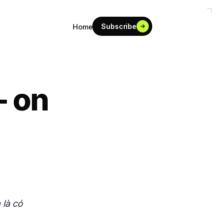
Subscribe
Home
- on
 là có