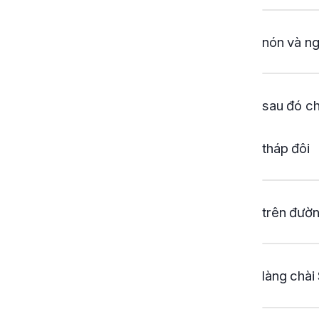
nón và ng
sau đó ch
tháp đôi
trên đườn
làng chài