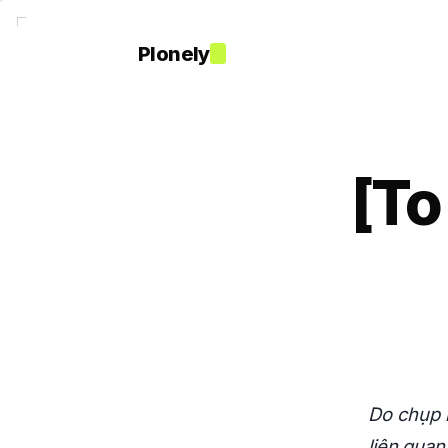
Plonely
[To
Do chụp n
liên quan 