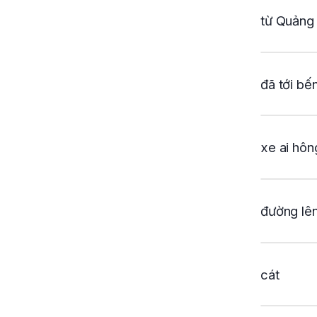
từ Quảng 
đã tới bế
xe ai hôn
đường lê
cát