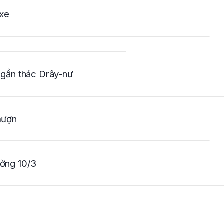
 xe
 gần thác Drây-nư
mượn
ường 10/3